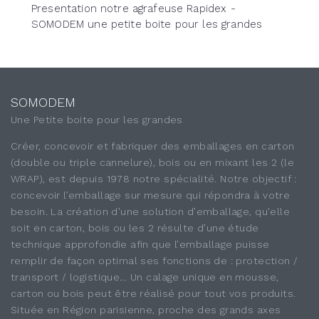
Presentation notre agrafeuse Rapidex -
SOMODEM une petite boite pour les grandes
SOMODEM
Une Petite boite pour les grandes
Créer, concevoir et fabriquer des emballages en carton
(double ou triple cannelure), bois ou en mixant les 2 (le
WRAP), est depuis 1978 notre spécialité. Notre objectif :
concevoir l’emballage sur mesure qui répondra à votre
besoin. La création d’une solution d’emballage, qu’elle
soit en carton, bois ou les 2 résulte d’une étude
technique approfondie afin que l’emballage puisse
remplir de façon optimal ses fonctions de : protection /
transport / logistique… Un calage unique en mousse,
carton ou bois peut être réalisé pour tout vos produits.
Située en Région parisienne, proche des grands axes