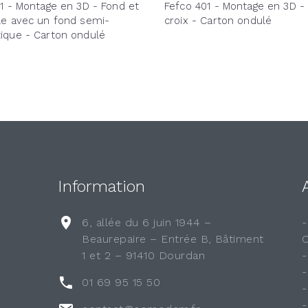
1 - Montage en 3D - Fond et
Fefco 401 - Montage en 3D - 
le avec un fond semi-
croix - Carton ondulé
ique - Carton ondulé
Information
6, allée du 6 juin 1944 –
Beaurepaire – Entrée B, Bâtiment
1 et 2 – 91410 Dourdan
01 69 95 15 50