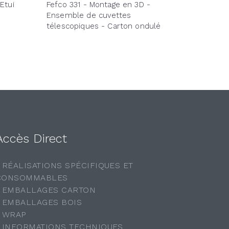
Etui
Fefco 331 - Montage en 3D -
Ensemble de cuvettes
télescopiques - Carton ondulé
Accès Direct
- RÉALISATIONS SPÉCIFIQUES ET
CONSOMMABLES
- EMBALLAGES CARTON
- EMBALLAGES BOIS
- WRAP
- INFORMATIONS TECHNIQUES