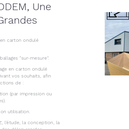
MODEM, Une
 Grandes
 en carton ondulé
ballages "sur-mesure".
lage en carton ondulé
vant vos souhaits, afin
ctions de :
ation (par impression ou
s).
n utilisation.
 l’étude, la conception, la