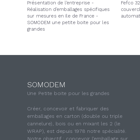
Présentation de l’entreprise -
Fefco 32
Réalisation d’emballages spécifiques
couverc
sur mesures en Ile de France -
automat
SOMODEM une petite boite pour les
grandes
SOMODEM
Une Petite boite pour les grandes
Créer, concevoir et fabriquer des
emballages en carton (double ou triple
cannelure), bois ou en mixant les 2 (le
WRAP), est depuis 1978 notre spécialité.
Notre objectif : concevoir l’emballage sur