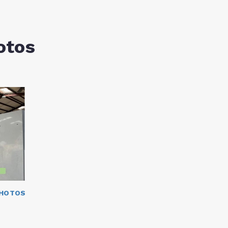
otos
PHOTOS