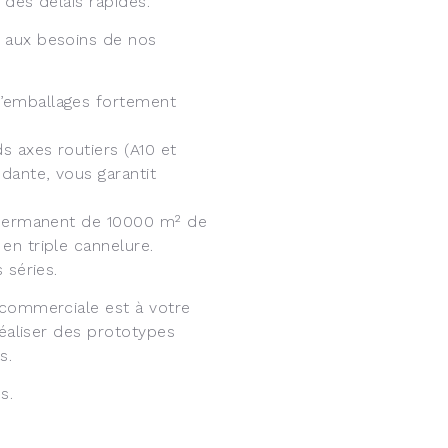
 des délais rapides.
 aux besoins de nos
’emballages fortement
s axes routiers (A10 et
dante, vous garantit
k permanent de 10000 m² de
en triple cannelure.
 séries.
 commerciale est à votre
réaliser des prototypes
s.
s.