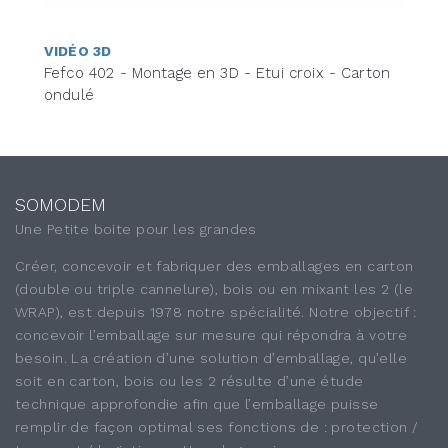
VIDÉO 3D
Fefco 402 - Montage en 3D - Etui croix - Carton
ondulé
SOMODEM
Une Petite boite pour les grandes
Créer, concevoir et fabriquer des emballages en carton
(double ou triple cannelure), bois ou en mixant les 2 (le
WRAP), est depuis 1978 notre spécialité. Notre objectif :
concevoir l’emballage sur mesure qui répondra à votre
besoin. La création d’une solution d’emballage, qu’elle
soit en carton, bois ou les 2 résulte d’une étude
technique approfondie afin que l’emballage puisse
remplir de façon optimal ses fonctions de : protection /