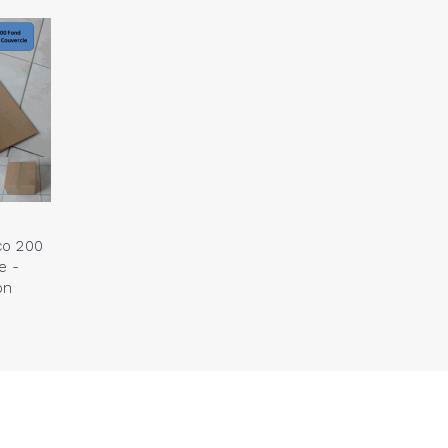
co 200
e -
on