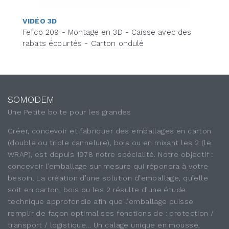
VIDÉO 3D
Fefco 209 - Montage en 3D - Caisse avec des
rabats écourtés - Carton ondulé
SOMODEM
Une Petite boite pour les grandes
Créer, concevoir et fabriquer des emballages en carton
(double ou triple cannelure), bois ou en mixant les 2 (le
WRAP), est depuis 1978 notre spécialité. Notre objectif :
concevoir l’emballage sur mesure qui répondra à votre
besoin. La création d’une solution d’emballage, qu’elle
soit en carton, bois ou les 2 résulte d’une étude
technique approfondie afin que l’emballage puisse
remplir de façon optimal ses fonctions de : protection /
transport / logistique… Un calage unique en mousse,